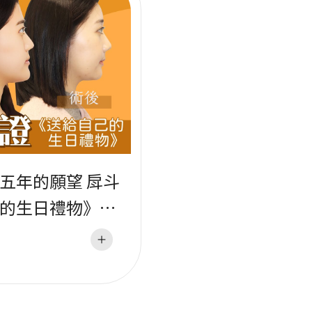
五年的願望 戽斗
的生日禮物》｜