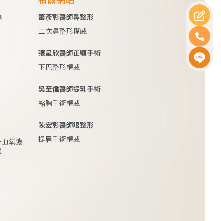
除
蕭彥彰醫師鼻整形
二次鼻整形權威
張呈欣醫師正顎手術
下巴整形權威
吳至偉醫師提乳手術
縮胸手術權威
陳宏彰醫師眼整形
提眉手術權威
升血氧濃
氧