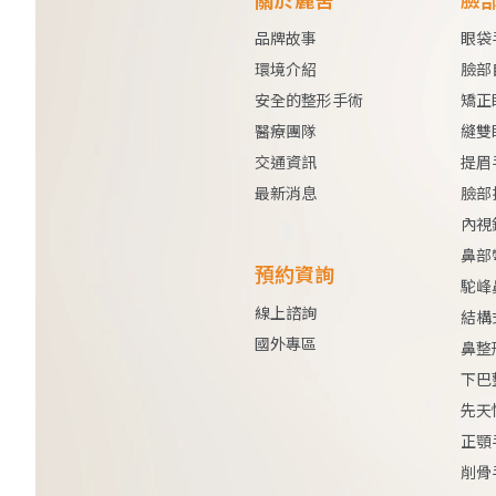
品牌故事
眼袋
環境介紹
臉部
安全的整形手術
矯正
醫療團隊
縫雙
交通資訊
提眉
最新消息
臉部
內視
鼻部
預約資詢
駝峰
線上諮詢
結構
國外專區
鼻整
下巴
先天
正顎
削骨