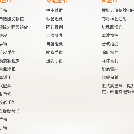
手術
抽脂體雕
螺旋刀頂漿腺刮
自體脂肪移植
假體
隆乳
肉毒桿菌注射
眼瞼外翻與退縮
隆乳案例
玻尿酸填充
眼皮
二次隆乳
電波拉提
手術
自體隆乳
音波拉提
拉皮手術
縮胸手術
除斑雷射
鏡前額拉皮
提乳手術
除痣雷射
彎曲矯正
淡疤雷射
鼻矯正
護膚保養
式隆鼻
坐式高壓氧｜提
度，改善身體缺
形重修
整形手術
性顱顏畸形
手術
手術