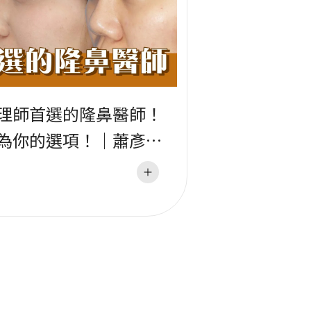
理師首選的隆鼻醫師！
為你的選項！｜蕭彥彰