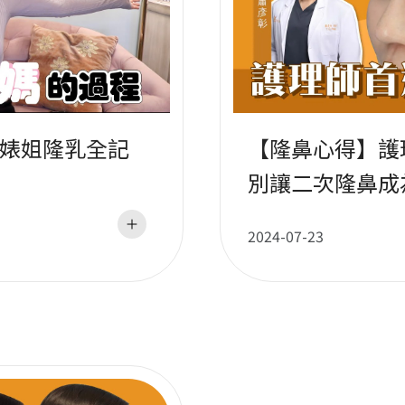
婊姐隆乳全記
【隆鼻心得】護
別讓二次隆鼻成
醫師
2024-07-23