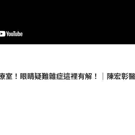
s線上診療室！眼睛疑難雜症這裡有解！｜陳宏彰