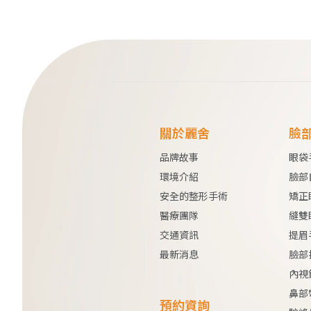
關於麗舍
臉
品牌故事
眼袋
環境介紹
臉部
安全的整形手術
矯正
醫療團隊
縫雙
交通資訊
提眉
最新消息
臉部
內視
鼻部
預約資詢