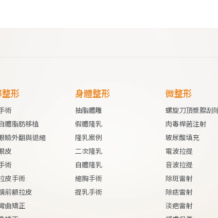
部整形
身體整形
微整形
手術
抽脂體雕
螺旋刀頂漿腺刮
自體脂肪移植
假體
隆乳
肉毒桿菌注射
眼瞼外翻與退縮
隆乳案例
玻尿酸填充
眼皮
二次隆乳
電波拉提
手術
自體隆乳
音波拉提
拉皮手術
縮胸手術
除斑雷射
鏡前額拉皮
提乳手術
除痣雷射
彎曲矯正
淡疤雷射