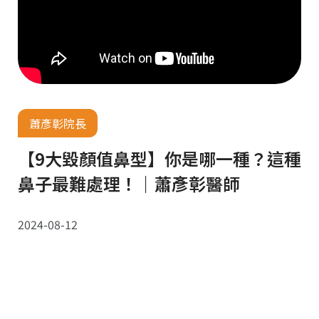
蕭彥彰院長
【9大毀顏值鼻型】你是哪一種？這種
鼻子最難處理！｜蕭彥彰醫師
2024-08-12