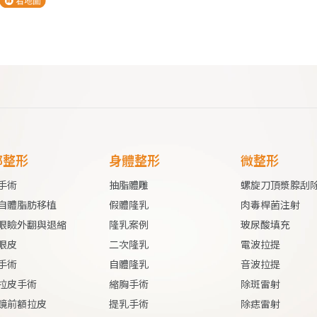
部整形
身體整形
微整形
手術
抽脂體雕
螺旋刀頂漿腺刮
自體脂肪移植
假體
隆乳
肉毒桿菌注射
眼瞼外翻與退縮
隆乳案例
玻尿酸填充
眼皮
二次隆乳
電波拉提
手術
自體隆乳
音波拉提
拉皮手術
縮胸手術
除斑雷射
鏡前額拉皮
提乳手術
除痣雷射