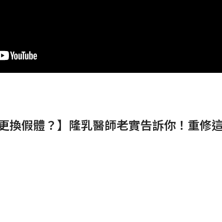
要更換假體？】隆乳醫師老實告訴你！重修