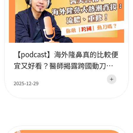
【podcast】海外隆鼻真的比較便
宜又好看？醫師揭露跨國動刀後
悔潮！你敢「跨國」動刀嗎？｜
2025-12-29
蕭彥彰醫師