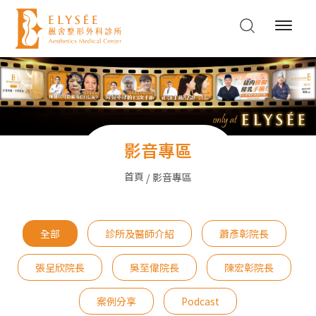
影音專區
首頁
影音專區
全部
診所及醫師介紹
蕭彥彰院長
張呈欣院長
吳至偉院長
陳宏彰院長
案例分享
Podcast