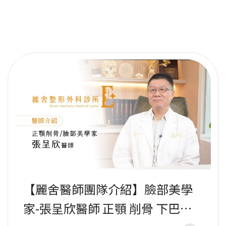
【麗舍醫師團隊介紹】臉部美學
家-張呈欣醫師 正顎 削骨 下巴整