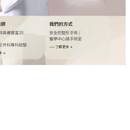
醫師
我們的方式
師具備豐富20
安全的整形手術 /
醫學中心級手術室
形外科專科經驗
了解更多
多