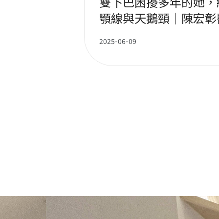
與傷痕共處的
雙下巴困擾多年的她，
顎線與天鵝頸｜陳宏彰
2025-06-09